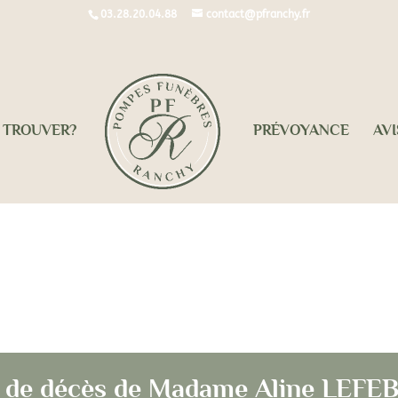
03.28.20.04.88
contact@pfranchy.fr
 TROUVER?
PRÉVOYANCE
AVI
Avis de décès de Madame Aline LEFEBVRE
s de décès de Madame Aline LEFE