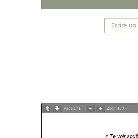
Ecrire u
PDF
PDF
Page
1
/
1
Zoom
100%