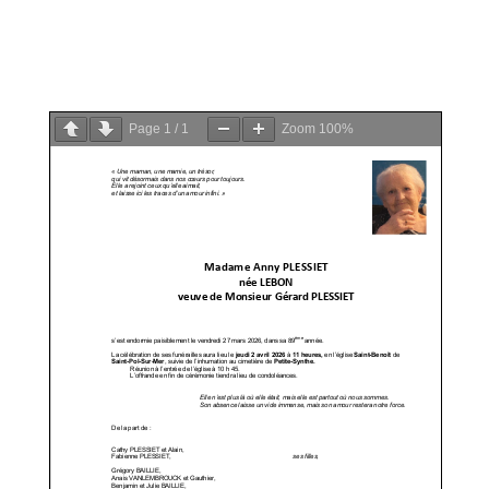
PDF
Page
1
/
1
Zoom
100%