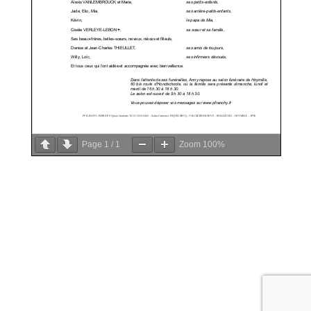
Page
1
/
1
Zoom
100%