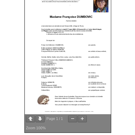
Page
1
/
1
Zoom
100%