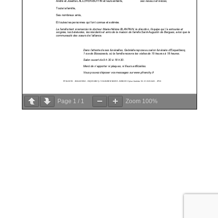
Page
1
/
1
Zoom
100%