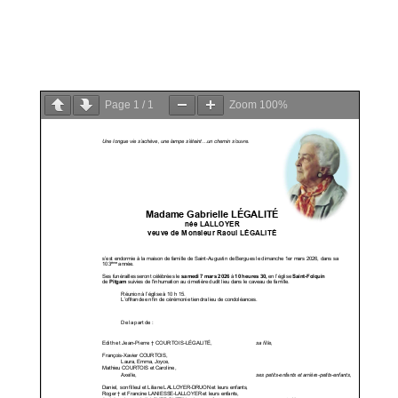
PDF
Page
1
/
1
Zoom
100%