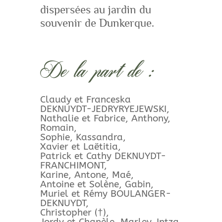
dispersées au jardin du
souvenir de Dunkerque.
De la part de :
Claudy et Franceska
DEKNUYDT-JEDRYRYEJEWSKI,
Nathalie et Fabrice, Anthony,
Romain,
Sophie, Kassandra,
Xavier et Laëtitia,
Patrick et Cathy DEKNUYDT-
FRANCHIMONT,
Karine, Antone, Maé,
Antoine et Solène, Gabin,
Muriel et Rémy BOULANGER-
DEKNUYDT,
Christopher (†),
Jordy et Chanèle, Marley, Intza,