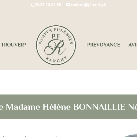
03.28.20.04.88
contact@pfranchy.fr
 TROUVER?
PRÉVOYANCE
AVI
 de Madame Hélène BONNAILLIE