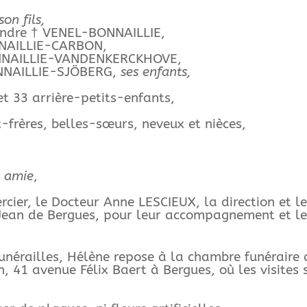
son fils,
andre † VENEL-BONNAILLIE,
NNAILLIE-CARBON,
ONNAILLIE-VANDENKERCKHOVE,
NNAILLIE-SJÖBERG,
ses enfants,
et 33 arrière-petits-enfants,
x-frères, belles-sœurs, neveux et nièces,
e amie
,
rcier, le Docteur Anne LESCIEUX, la direction et l
Jean de Bergues, pour leur accompagnement et le
funérailles, Hélène repose à la chambre funéraire 
n, 41 avenue Félix Baert à Bergues, où les visites