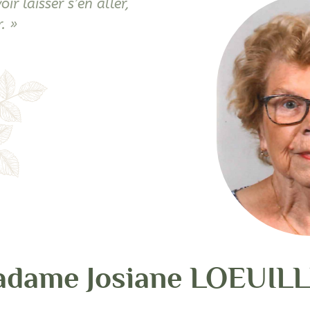
ir laisser s’en aller,
. »
dame Josiane LOEUIL