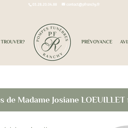
03.28.20.04.88
contact@pfranchy.fr
 TROUVER?
PRÉVOYANCE
AVI
cès de Madame Josiane LOEUILLET