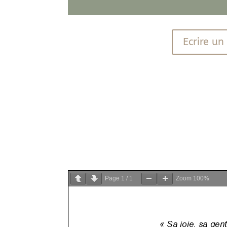
Ecrire u
PDF
PDF
Page
1
/
1
Zoom
100%