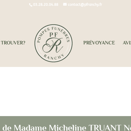
03.28.20.04.88
contact@pfranchy.fr
 TROUVER?
PRÉVOYANCE
AVI
 de décès de Madame Micheline TRUANT Née LEF
ès de Madame Micheline TRUANT 