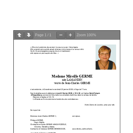
PDF
Page
1
/
1
Zoom
100%