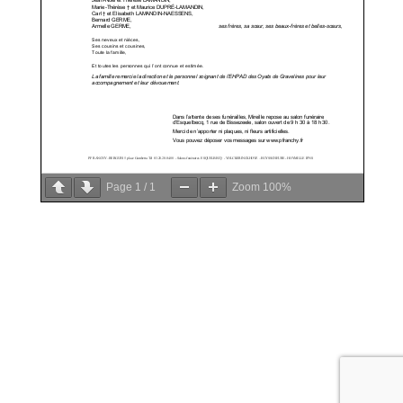
Page
1
/
1
Zoom
100%