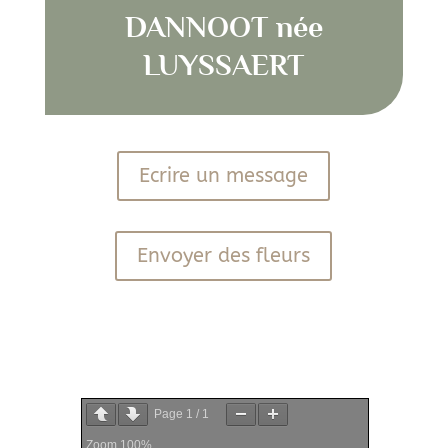
DANNOOT née
LUYSSAERT
Ecrire un message
Envoyer des fleurs
PDF
Page
1
/
1
Zoom
100%