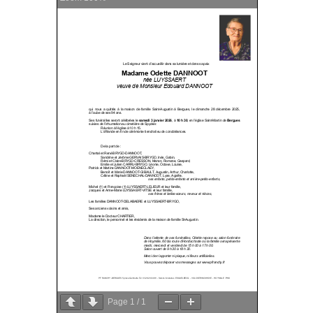
Page
1
/
1