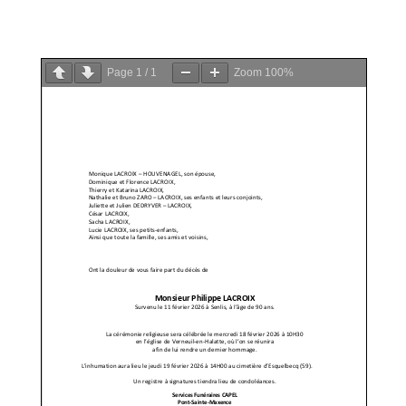
PDF
Page
1
/
1
Zoom
100%