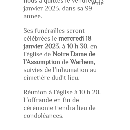
nous a quittés le vendredi 13
ème
janvier 2023, dans sa 99
année.
Ses funérailles seront
célébrées le
mercredi 18
janvier 2023
, à
10 h 30
, en
l’église de
Notre Dame de
l’Assomption
de
Warhem,
suivies de l’inhumation au
cimetière dudit lieu.
Réunion à l’église à 10 h 20.
L’offrande en fin de
cérémonie tiendra lieu de
condoléances.