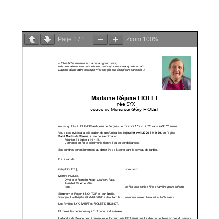
PDF
Page
1
/
1
Zoom
100%