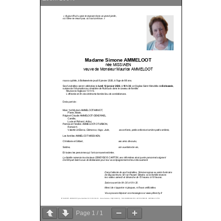
Page
1
/
1