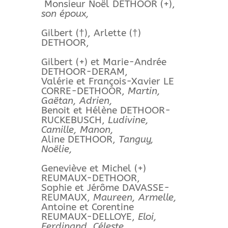
Monsieur Noël DETHOOR (+),
son époux,
Gilbert (†), Arlette (†)
DETHOOR,
Gilbert (+) et Marie-Andrée
DETHOOR-DERAM,
Valérie et François-Xavier LE
CORRE-DETHOOR,
Martin,
Gaëtan, Adrien,
Benoit et Hélène DETHOOR-
RUCKEBUSCH,
Ludivine,
Camille, Manon,
Aline DETHOOR,
Tanguy,
Noëlie,
Geneviève et Michel (+)
REUMAUX-DETHOOR,
Sophie et Jérôme DAVASSE-
REUMAUX,
Maureen, Armelle,
Antoine et Corentine
REUMAUX-DELLOYE,
Eloi,
Ferdinand, Céleste,