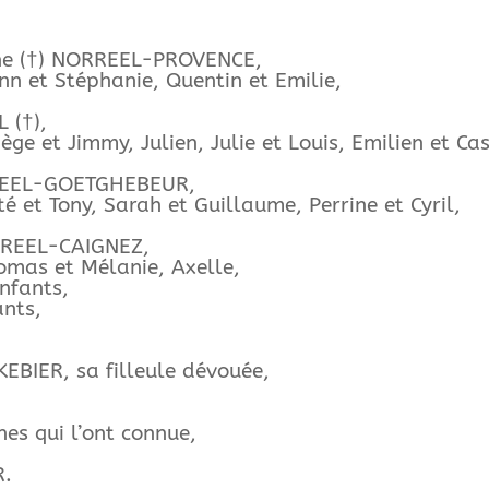
ine (†) NORREEL-PROVENCE,
nn et Stéphanie, Quentin et Emilie,
 (†),
ge et Jimmy, Julien, Julie et Louis, Emilien et Ca
RREEL-GOETGHEBEUR,
té et Tony, Sarah et Guillaume, Perrine et Cyril,
RREEL-CAIGNEZ,
omas et Mélanie, Axelle,
enfants,
ants,
KEBIER, sa filleule dévouée,
nes qui l’ont connue,
R.