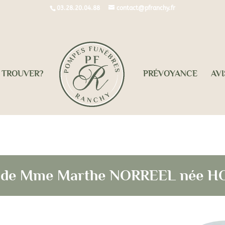
03.28.20.04.88
contact@pfranchy.fr
 TROUVER?
PRÉVOYANCE
AVI
ès de Mme Marthe NORREEL née 