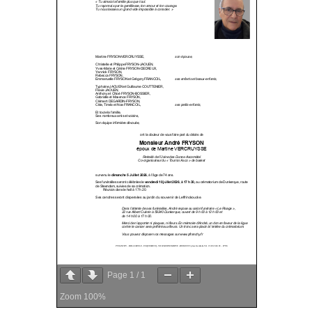
Page
1
/
1
Zoom
100%