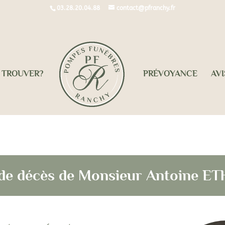
03.28.20.04.88
contact@pfranchy.fr
 TROUVER?
PRÉVOYANCE
AVI
 de décès de Monsieur Antoine E