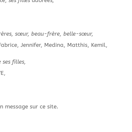
lle,
ses filles adorées,
rères, sœur, beau-frère, belle-sœur,
abrice, Jennifer, Medina, Matthis, Kemil,
ses filles,
VE,
n message sur ce site.