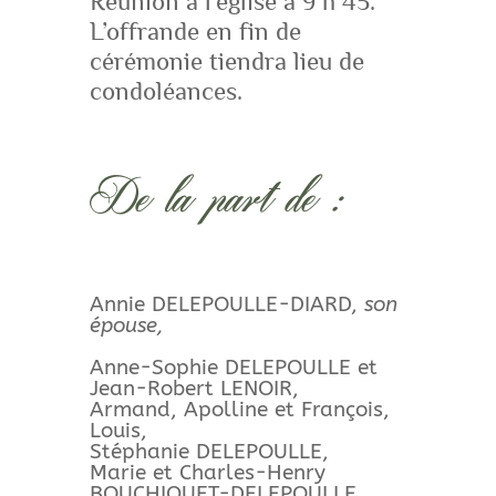
Réunion à l’église à 9 h 45.
L’offrande en fin de
cérémonie tiendra lieu de
condoléances.
De la part de :
Annie DELEPOULLE-DIARD,
son
épouse,
Anne-Sophie DELEPOULLE et
Jean-Robert LENOIR,
Armand, Apolline et François,
Louis,
Stéphanie DELEPOULLE,
Marie et Charles-Henry
BOUCHIQUET-DELEPOULLE,