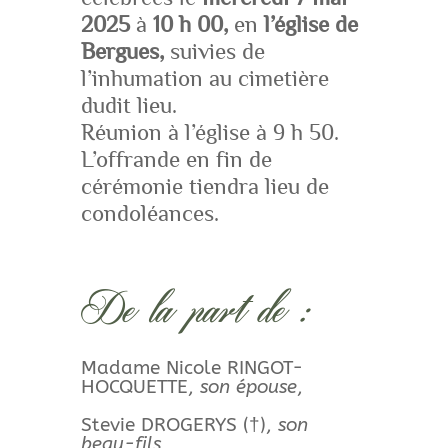
2025
à
10 h 00,
en
l’église de
Bergues,
suivies de
l’inhumation au cimetière
dudit lieu.
Réunion à l’église à 9 h 50.
L’offrande en fin de
cérémonie tiendra lieu de
condoléances.
De la part de :
Madame Nicole RINGOT-
HOCQUETTE,
son épouse
,
Stevie DROGERYS (†),
son
beau-fils,