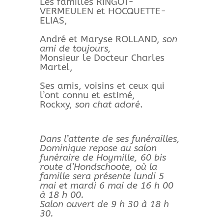
Les familles RINGOT-
VERMEULEN et HOCQUETTE-
ELIAS,
André et Maryse ROLLAND,
son
ami de toujours,
Monsieur le Docteur Charles
Martel,
Ses amis, voisins et ceux qui
l’ont connu et estimé,
Rockxy,
son chat adoré
.
Dans l’attente de ses funérailles,
Dominique repose au salon
funéraire de Hoymille, 60 bis
route d’Hondschoote, où la
famille sera présente lundi 5
mai et mardi 6 mai de 16 h 00
à 18 h 00.
Salon ouvert de 9 h 30 à 18 h
30.