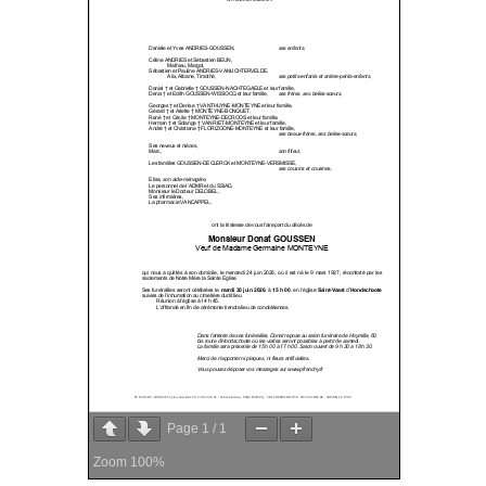
Page
1
/
1
Zoom
100%