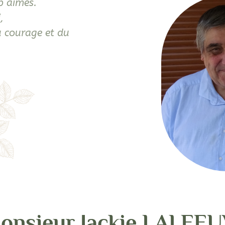
p aimés.
,
u courage et du
onsieur Jackie LALEE