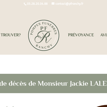
03.28.20.04.88
contact@pfranchy.fr
 TROUVER?
PRÉVOYANCE
AVI
 de décès de Monsieur Jackie LA