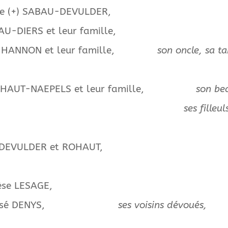
tte (+) SABAU-DEVULDER,
BAU-DIERS et leur famille,
BAU-HANNON et leur famille,
son oncle, sa ta
(+) ROHAUT-NAEPELS et leur famille,
son be
, Sébastien,
ses filleul
-DEVULDER et ROHAUT,
èse LESAGE,
arie-José DENYS,
ses voisins dévoués,