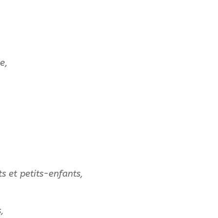
e,
ts et petits-enfants,
,