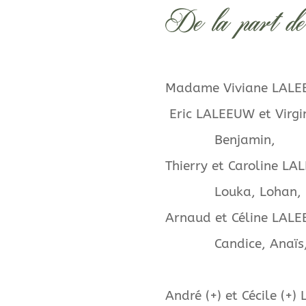
De la part de
Madame Viv
Eric LALEEUW et Virgi
Benjamin,
Thierry et Caroline 
Louka, Lohan,
Arnaud et Céline LA
Candi
André (+) et Cé