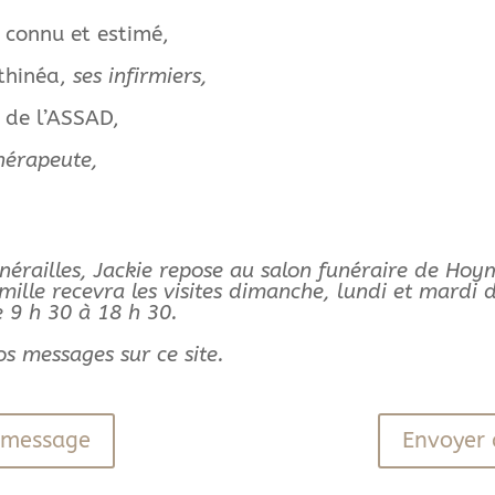
t connu et estimé,
thinéa,
ses infirmiers,
l de l’ASSAD,
hérapeute,
unérailles, Jackie repose au salon funéraire de Hoym
ille recevra les visites dimanche, lundi et mardi 
 9 h 30 à 18 h 30.
s messages sur ce site.
n message
Envoyer 