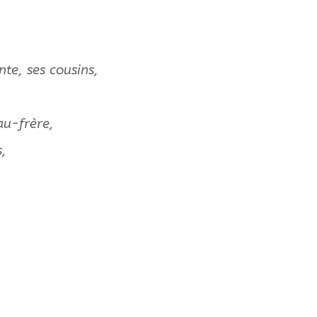
nte, ses cousins,
au-frère,
s,