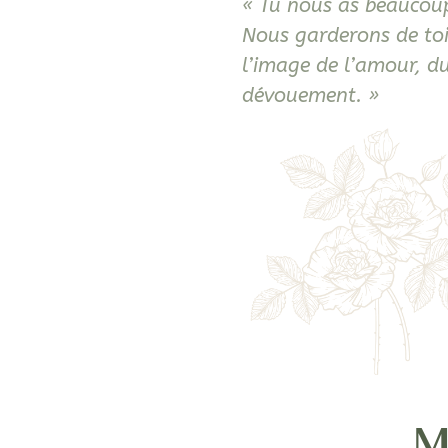
« Tu nous as beaucou
Nous garderons de toi
l’image de l’amour, d
dévouement. »
M