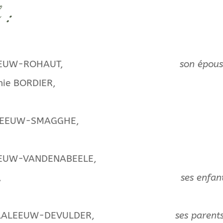
 :
iane LALEEUW-ROHAUT,
son épous
nie BORDIER,
LALEEUW-SMAGGHE,
LEEUW-VANDENABEELE,
ce, Anaïs,
ses enfan
cile (+) LALEEUW-DEVULDER,
ses parents