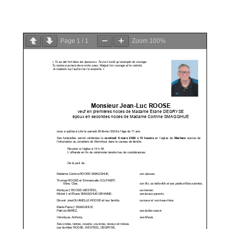
PDF
Page
1
/
1
Zoom
100%