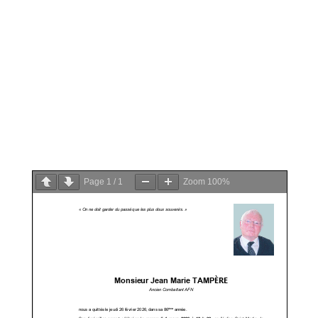
PDFhttps://pfranchy.fr/wp-
content/uploads/2026/02/TAMPERE-
Jean-Marie.pdf
Page
1
/
1
Zoom
100%