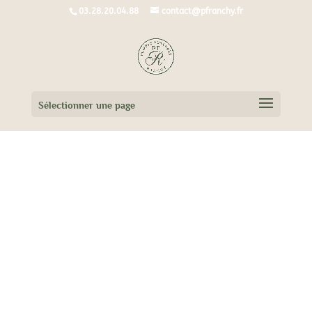
03.28.20.04.88
contact@pfranchy.fr
Sélectionner une page
Avis de décès de Monsieur Jean Marie
TAMPÈRE