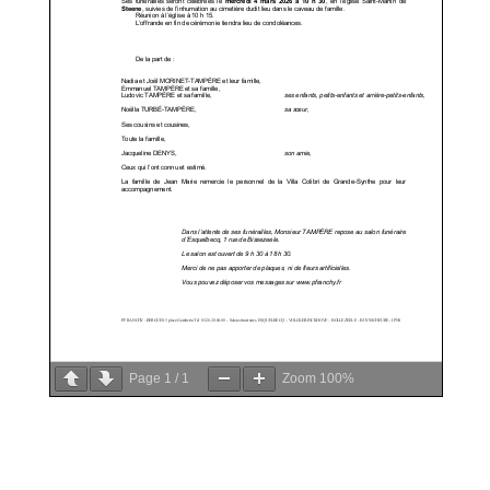
Page
1
/
1
Zoom
100%