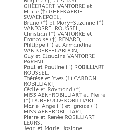
Brigitte (†) et Albert
GHEERAERT-VANTORRE et
Marie (†) GHEERAERT-
SWAENEPOEL,
Bruno (†) et Mary-Suzanne (†)
VANTORRE-ROUSSEL,
Christian (†) VANTORRE et
Françoise (†) RENARD,
Philippe (†) et Armandine
VANTORRE-CARDON,
Guy et Claudine VANTORRE-
PARENT,
Paul et Pauline (†) ROBILLIART-
ROUSSEL,
Thérèse et Yves (†) CARDON-
ROBILLIART,
Cécile et Raymond (†)
MISSIAEN-ROBILLIART et Pierre
(†) DUBREUCQ-ROBILLIART,
Marie-Ange (†) et Ignace (†)
MISSIAEN-ROBILLIART,
Pierre et Renée ROBILLIART-
LEURS,
Jean et Marie-Josiane