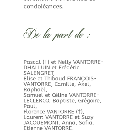
condoléances.
De la part de :
Pascal (†) et Nelly VANTORRE-
DHALLUIN et Frédéric
SALENGRET,
Elise et Thibaud FRANҪOIS-
VANTORRE, Camille, Axel,
Raphaël,
Samuel et Céline VANTORRE-
LECLERCQ, Baptiste, Grégoire,
Paul,
Florence VANTORRE (†),
Laurent VANTORRE et Suzy
JACQUEMONT, Anna, Sofia,
Etienne VANTORRE,