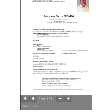
Page
1
/
1
Zoom
100%