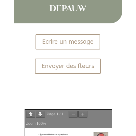
DEPAUW
Ecrire un message
Envoyer des fleurs
PDF
Page
1
/
1
Zoom
100%