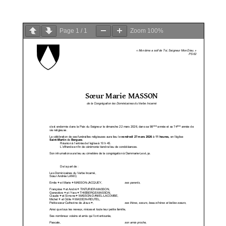
PDF
Page
1
/
1
Zoom
100%